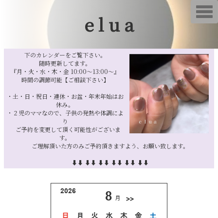
T
e l u a
o
g
g
l
e
n
下のカレンダーをご覧下さい。
a
随時更新してます。
v
『月・火・水・木・金 10:00〜13:00〜』
i
時間の調節可能【ご相談下さい】
g
a
・土・日・祝日・連休・お盆・年末年始はお
t
i
休み。
o
・２児のママなので、子供の発熱や体調によ
n
り
ご予約を変更して頂く可能性がございま
す。
ご理解頂いた方のみご予約頂きますよう、お願い致します。
⬇︎⬇︎ ⬇︎⬇︎ ⬇︎⬇︎ ⬇︎⬇︎ ⬇︎⬇︎ ⬇︎⬇︎